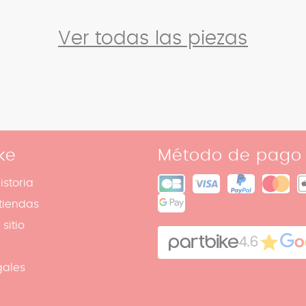
Ver todas las piezas
ke
Método de pago
istoria
tiendas
sitio
4.6
gales