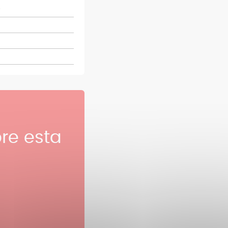
0
re esta