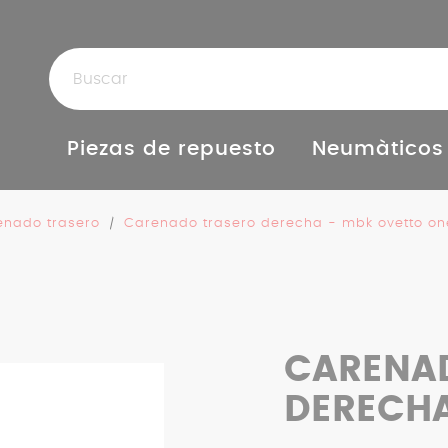
Piezas de repuesto
Neumàticos
enado trasero
Carenado trasero derecha - mbk ovetto one
CARENA
DERECH