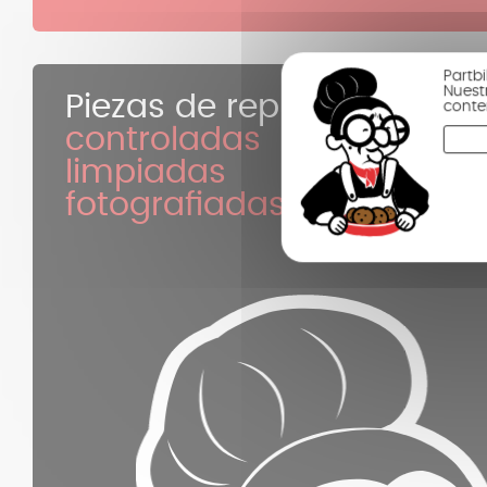
Partbi
Nuest
Piezas de repuesto
conte
controladas
limpiadas
fotografiadas