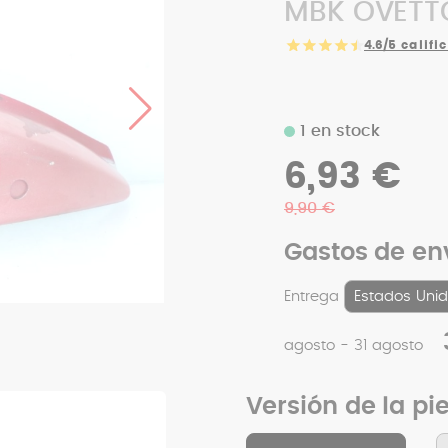
MBK OVETTO
4.6/5
califi
1 en stock
6,93 €
9,90 €
Gastos de en
Entrega
agosto - 31 agosto
Versión de la pi