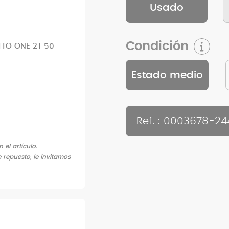
Usado
Condición
TO ONE 2T 50
Estado medio
Ref. : 0003678-24
el artículo.
 repuesto, le invitamos