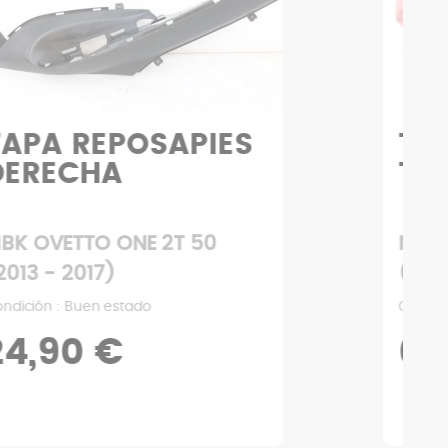
TAPA MANILLAR
ZA
TRASERO
MBK OVETTO ONE 2T 50
MBK
(2013 - 2017)
(20
Condición : Estado medio
Condi
6,93 €
9
9,90 €