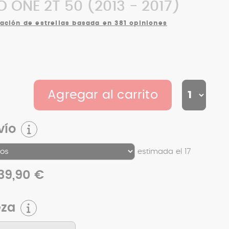
 ONE 2T 50 (2013 - 2017)
cación de estrellas basada en 381 opiniones
Agregar al carrito
vío
estimada el 17
39,90 €
eza