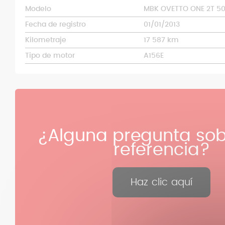
Modelo
MBK OVETTO ONE 2T 5
Fecha de registro
01/01/2013
Kilometraje
17 587 km
Tipo de motor
A156E
¿Alguna pregunta sob
referencia?
Haz clic aquí