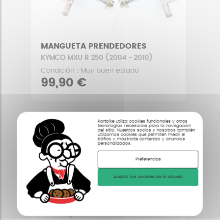
MANGUETA PRENDEDORES
KYMCO MXU R 250 (2004 - 2010)
Condición : Muy buen estado
99,90 €
Partbike utiliza cookies funcionales y otras
tecnologías necesarias para la navegación
del sitio. Nuestros socios y nosotros también
utilizamos cookies que permiten medir el
tráfico y mostrarte contenido y anuncios
personalizados.
Preferencias
Acepto los cookies de la abuela