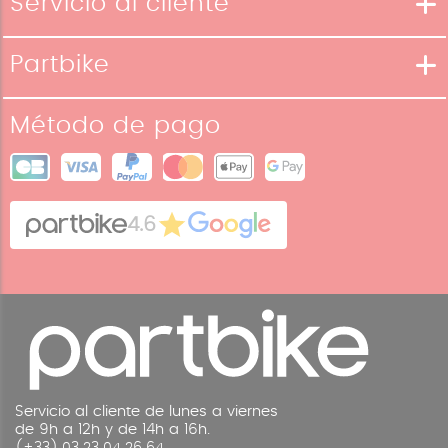
Servicio al cliente
Métodos de envío
Partbike
Formas de pago
Nuestra Historia
Condiciones de devolución
Método de pago
Nuestras tiendas
Condiciones generales de venta
Mapa del sitio
Cookies
Contacto
4.6
Avisos legales
Servicio al cliente de lunes a viernes
de 9h a 12h y de 14h a 16h.