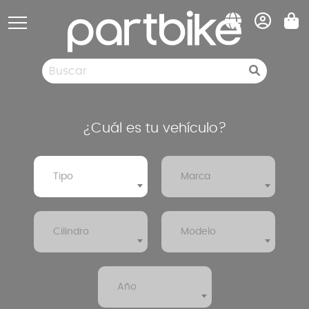
Panel de gestión de cookies
Piezas de repuesto
Neumàticos
Liquidación
¿Cuál es tu vehículo?
Tipo
Marca
Cilindro
Modelo
Año