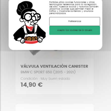
Partbike utiliza cookies funcionales y otras
tecnologías necesarias para la navegación
del sitio. Nuestros socios y nosotros también
utilizamos cookies que permiten medir el
tráfico y mostrarte contenido y anuncios
personalizados.
Preferencias
Acepto los cookies de la abuela
VÁLVULA VENTILACIÓN CANISTER
BMW C SPORT 650 (2015 - 2021)
Condición : Muy buen estado
14,90 €