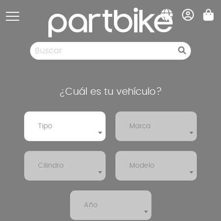
Panel de gestión de cookies
Piezas de repuesto
Neumàticos
Liquidación
¿Cuál es tu vehículo?
Tipo
Marca
Cilindro
Modelo
Año