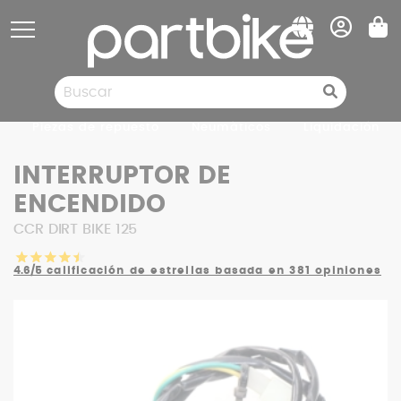
Panel de gestión de cookies
Piezas de repuesto
Neumàticos
Liquidación
INTERRUPTOR DE
ENCENDIDO
CCR DIRT BIKE 125
4.6/5
calificación de estrellas basada en 381 opiniones