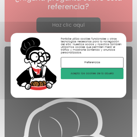
referencia?
Haz clic aquí
Partbike utiliza cookies funcionales y otras
tecnologías necesarias para la navegación
del sitio. Nuestros socios y nosotros también
utilizamos cookies que permiten medir el
tráfico y mostrarte contenido y anuncios
personalizados.
Piezas de repuesto
Preferencias
controladas
Acepto los cookies de la abuela
limpiadas
fotografiadas