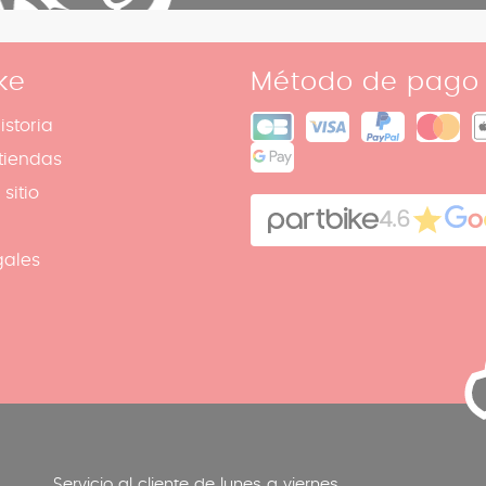
ke
Método de pago
istoria
tiendas
sitio
4.6
gales
Servicio al cliente de lunes a viernes