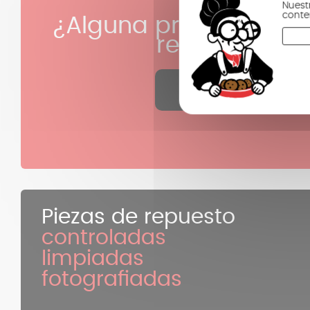
Nuest
conte
¿Alguna pregunta sob
referencia?
Haz clic aquí
Piezas de repuesto
controladas
limpiadas
fotografiadas