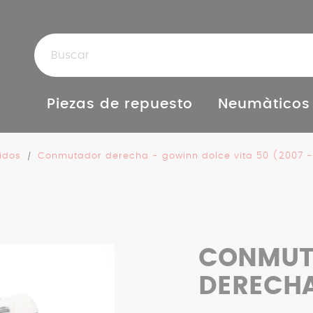
Piezas de repuesto
Neumàticos
idos
Conmutador derecha - gowinn dolce vita 50 (2007 -
CONMUT
DERECH