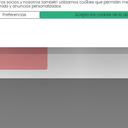
ros socios y nosotros también utilizamos cookies que permiten medi
nido y anuncios personalizados.
re esta
Preferencias
Acepto los cookies de la a