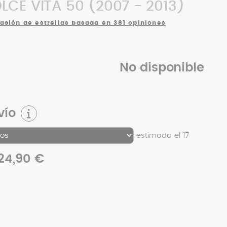
CE VITA 50 (2007 - 2013)
cación de estrellas basada en 381 opiniones
No disponible
vío
estimada el 17
24,90 €