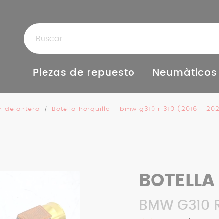
Piezas de repuesto
Neumàticos
n delantera
Botella horquilla - bmw g310 r 310 (2016 - 20
BOTELLA
BMW G310 R