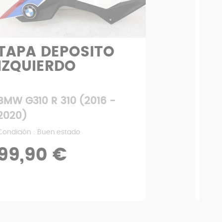
TAPA DEPOSITO
C
IZQUIERDO
BMW G310 R 310 (2016 -
BMW
2020)
202
Condición : Buen estado
Condi
99,90 €
2