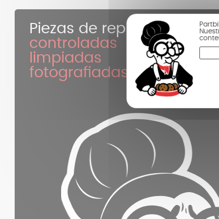
Partbi
Piezas de repuesto
Nuest
conte
controladas
limpiadas
fotografiadas