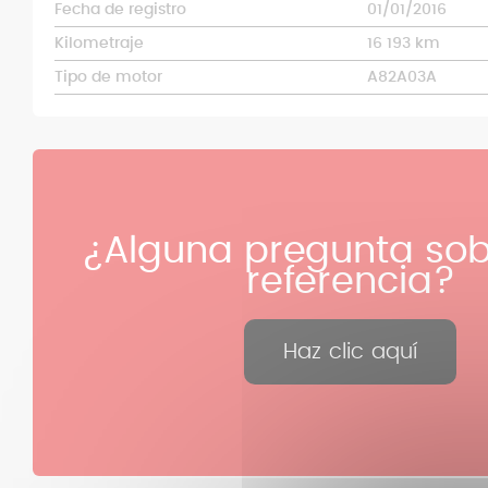
Fecha de registro
01/01/2016
Kilometraje
16 193 km
Tipo de motor
A82A03A
¿Alguna pregunta sob
referencia?
Haz clic aquí