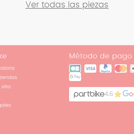
Ver todas las piezas
ke
Método de pago
istoria
tiendas
sitio
4.6
gales