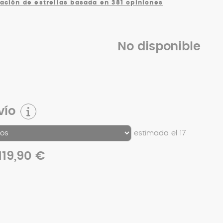
cación de estrellas basada en 381 opiniones
No disponible
vío
estimada el 17
119,90 €