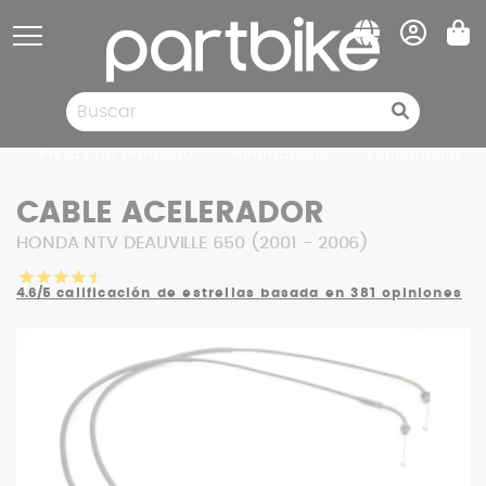
Panel de gestión de cookies
Piezas de repuesto
Neumàticos
Liquidación
CABLE ACELERADOR
HONDA NTV DEAUVILLE 650 (2001 - 2006)
4.6/5
calificación de estrellas basada en 381 opiniones