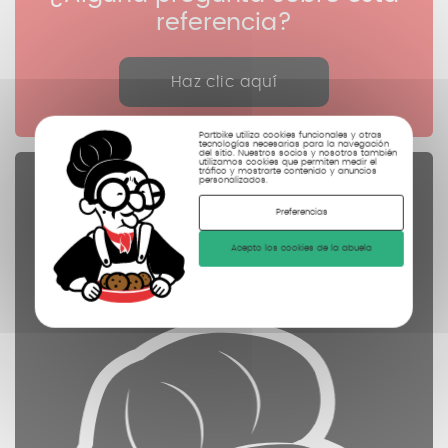
referencia?
Haz clic aquí
Partbike utiliza cookies funcionales y otras
tecnologías necesarias para la navegación
del sitio. Nuestros socios y nosotros también
utilizamos cookies que permiten medir el
tráfico y mostrarte contenido y anuncios
personalizados.
Piezas de repuesto
controladas
Preferencias
limpiadas
Acepto los cookies de la abuela
fotografiadas